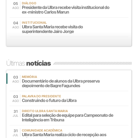
05
DIÁLOGO
Presidente da Ulbra recebe visita institucional do
AGO
ex-ministro Carlos Marun
04
INSTITUCIONAL
Ulbra Santa Maria recebe visita do
AGO
superintendente Jairo Jorge
Últimas
notícias
03
MEMÓRIA
Documentário de alunos da Ulbra preserva
AGO
depoimento de Bagre Fagundes
03
PALAVRA DO PRESIDENTE
Construindo o futuro da Ulbra
AGO
31
DIREITO ULBRA SANTA MARIA
Edital para seleção de equipe para Campeonato de
JUL
Inteligência em Tribuna
31
COMUNIDADE ACADÊMICA
Ulbra Santa Maria realiza ciclo de recepção aos
JUL