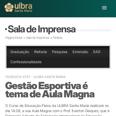
Alterar Unidade
Sala de Imprensa
Buscar
Página Inicial
»
Sala de Imprensa
» Notícia
Já sou Aluno
Matricule-se
Graduação
Reitoria
Pesquisa
Extensão
EAD
Confessionalidade
Educação Básica
Graduação
Pós-graduação
13/08/2014 23:57
- ULBRA SANTA MARIA
Gestão Esportiva é
Educação a Distância
Pesquisa
tema de Aula Magna
Extensão
Infraestrutura e Serviços
O Curso de Educação Física da ULBRA Santa Maria realizará no
Inovação
dia 14.08, a sua Aula Magna com o Prof. Everton Deiques, que é
Sobre a ULBRA
Delegado Adjunto da Federação Internacional de Educação