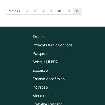
Primeira
<
7
8
9
10
11
12
Ensino
Infraestrutura e Serviços
Pesquisa
Sobre a ULBRA
Extensão
Espaço Acadêmico
Inovação
Atendimento
Trabalhe conosco