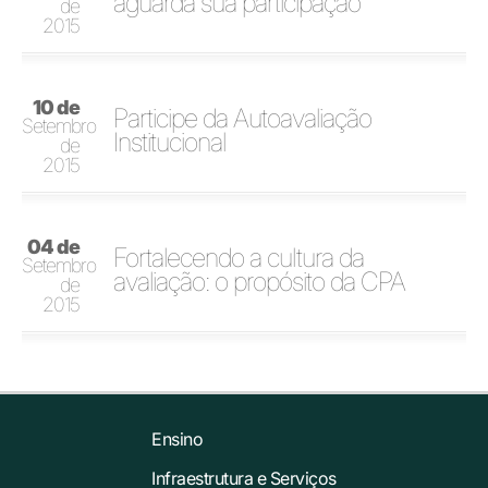
aguarda sua participação
de
2015
10 de
Participe da Autoavaliação
Setembro
Institucional
de
2015
04 de
Fortalecendo a cultura da
Setembro
avaliação: o propósito da CPA
de
2015
Ensino
Infraestrutura e Serviços