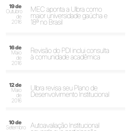
19 de
MEC aponta a Ulbra como
Outubro
maior universidade gaúcha e
de
18ª no Brasil
2016
16 de
Revisão do PDI inclui consulta
Maio
à comunidade acadêmica
de
2016
12 de
Ulbra revisa seu Plano de
Maio
Desenvolvimento Institucional
de
2016
10 de
Autoavaliação Institucional
Setembro