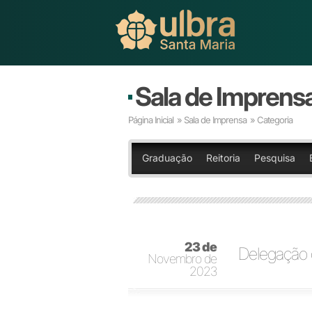
Sala de Imprens
Página Inicial
»
Sala de Imprensa
» Categoria
Graduação
Reitoria
Pesquisa
23 de
Delegação 
Novembro de
2023