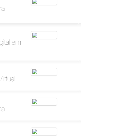
ra
gital em
irtual
ca