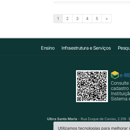
1
2
3
4
5
>
Ensino
Infraestrutura e Serviços
Pesqu
Ulbra Santa Maria
- Rua Duque de Caxias, 2.319 · 
Utilizamos tecnologias para melhorar