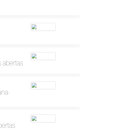
s abertas
ana
bertas