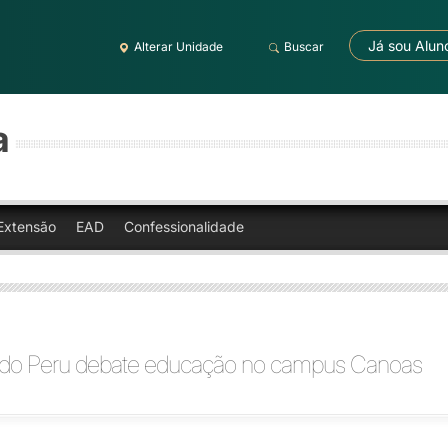
Já sou Alun
Alterar Unidade
Buscar
a
Extensão
EAD
Confessionalidade
do Peru debate educação no campus Canoas