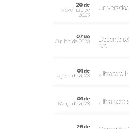
20 de
Universidad
Novembro de
2023
07 de
Docente ita
Outubro de 2023
live
01 de
Ulbra terá 
Agosto de 2023
01 de
Ulbra abre
Março de 2023
26 de