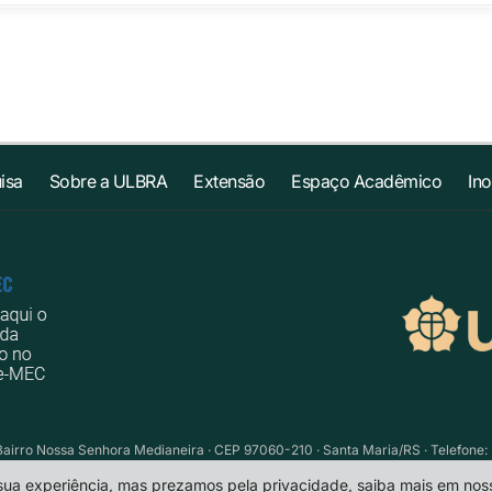
isa
Sobre a ULBRA
Extensão
Espaço Acadêmico
In
Bairro Nossa Senhora Medianeira · CEP 97060-210 · Santa Maria/RS · Telefone: 
 sua experiência, mas prezamos pela privacidade, saiba mais em no