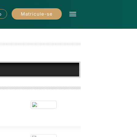
Matricule-se
o