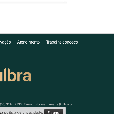
ovação
Atendimento
Trabalhe conosco
(55) 3214-2333 · E-mail:
ulbrasantamaria@ulbra.br
ssa
política de privacidade
.
Entendi