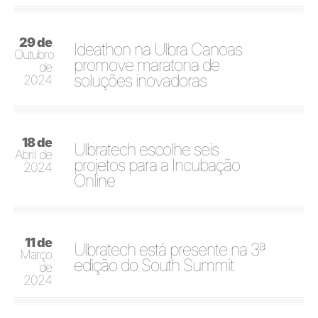
29 de
Ideathon na Ulbra Canoas
Outubro
promove maratona de
de
soluções inovadoras
2024
18 de
Ulbratech escolhe seis
Abril de
projetos para a Incubação
2024
Online
11 de
Ulbratech está presente na 3ª
Março
edição do South Summit
de
2024