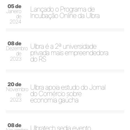
05 de
Lançado o Programa de
Janeiro
Incubação Online da Ulbra
de
2024
08 de
Ulbra é a 2ª universidade
Dezembro
privada mais empreendedora
de
do RS
2023
20 de
Ulbra apoia estudo do Jornal
Novembro
do Comércio sobre
de
economia gaúcha
2023
08 de
Ulbratech sedia evento