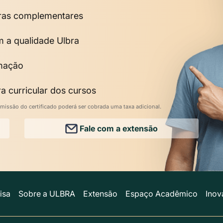
horas complementares
m a qualidade Ulbra
rmação
a curricular dos cursos
missão do certificado poderá ser cobrada uma taxa adicional.
Fale com a extensão
isa
Sobre a ULBRA
Extensão
Espaço Acadêmico
Inov