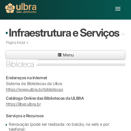
Alterar Unidade
Infraestrutura e Serviços
Buscar
Página Inicial
»
Já sou Aluno
Menu
Matricule-se
Biblioteca
Educação Básica
Endereços na Internet
Graduação
Sistema de Bibliotecas da Ulbra
Pós-graduação
https://www.ulbra.br/bibliotecas
Educação a Distância
Catálogo Online das Bibliotecas da ULBRA
Pesquisa
https://liber.ulbra.br
Extensão
Infraestrutura e Serviços
Serviços e Recursos
Inovação
Renovação (pode ser realizada: no balcão, na web e por
Sobre a ULBRA
telefone);