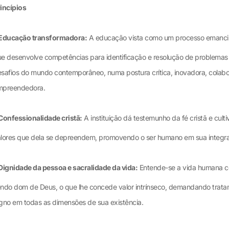
incípios
Educação transformadora:
A educação vista como um processo emancip
e desenvolve competências para identificação e resolução de problemas
safios do mundo contemporâneo, numa postura crítica, inovadora, colabo
mpreendedora.
Confessionalidade cristã:
A instituição dá testemunho da fé cristã e culti
lores que dela se depreendem, promovendo o ser humano em sua integra
Dignidade da pessoa e sacralidade da vida:
Entende-se a vida humana 
ndo dom de Deus, o que lhe concede valor intrínseco, demandando trat
gno em todas as dimensões de sua existência.