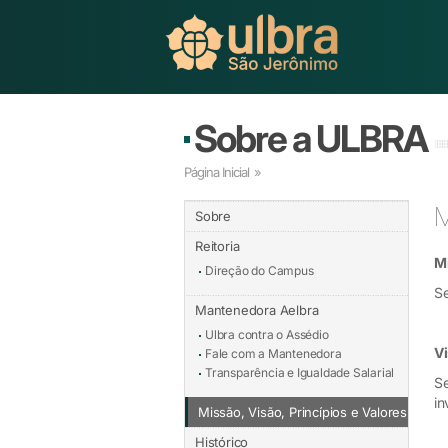
Sobre a ULBRA
Página Inicial
»
M
Sobre
Reitoria
M
Direção do Campus
Se
Mantenedora Aelbra
Ulbra contra o Assédio
V
Fale com a Mantenedora
Transparência e Igualdade Salarial
Se
in
Missão, Visão, Princípios e Valores
Histórico