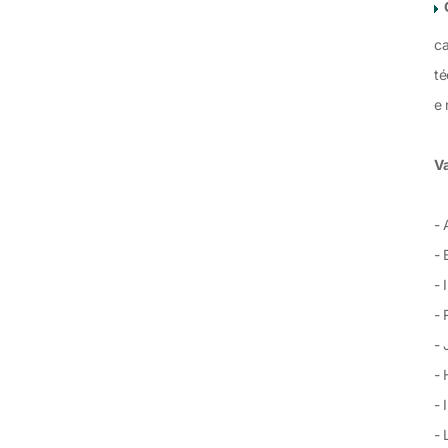
ca
té
e 
Va
-
- 
- 
- 
- 
- 
- 
- 