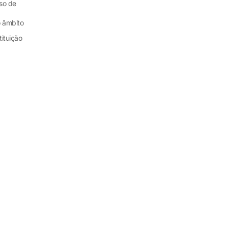
so de
o âmbito
tituição