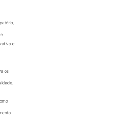
atório,
 e
rativa e
va os
lidade.
como
amento