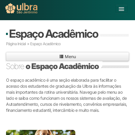
Alterar Unidade
Espaço Acadêmico
Buscar
Página Inicial
» Espaço Acadêmico
Já sou Aluno
Menu
Matricule-se
Sobre
o Espaço Acadêmico
Educação Básica
O espaço acadêmico é uma seção elaborada para facilitar o
Graduação
acesso dos estudantes de graduação da Ulbra às informações
Pós-graduação
mais importantes da rotina universitária. Navegue pelo menu ao
Educação a Distância
lado e saiba como funcionam os nossos sistemas de avaliação, de
Pesquisa
Autoatendimento, cursos de nivelamento, convênios empresariais,
financiamento estudantil, intercâmbio e muito mais.
Extensão
Infraestrutura e Serviços
Inovação
Sobre a ULBRA