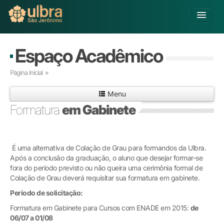
Alterar Unidade
Espaço Acadêmico
Buscar
Página Inicial
»
Já sou Aluno
Menu
Matricule-se
Formatura
em Gabinete
Educação Básica
Graduação
Pós-graduação
É uma alternativa de Colação de Grau para formandos da Ulbra.
Após a conclusão da graduação, o aluno que desejar formar-se
Educação a Distância
fora do período previsto ou não queira uma cerimônia formal de
Pesquisa
Colação de Grau deverá requisitar sua formatura em gabinete.
Extensão
Período de solicitação:
Infraestrutura e Serviços
Formatura em Gabinete para Cursos com ENADE em 2015:
Inovação
de
06/07 a 01/08
Sobre a ULBRA