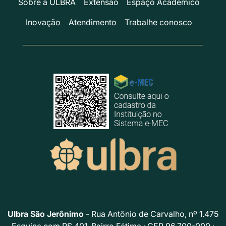
Sobre a ULBRA
Extensão
Espaço Acadêmico
Inovação
Atendimento
Trabalhe conosco
Ulbra São Jerônimo
- Rua Antônio de Carvalho, nº 1.475
Esquina com RS 401, Bairro Fátima · CEP 96.700-000 ·