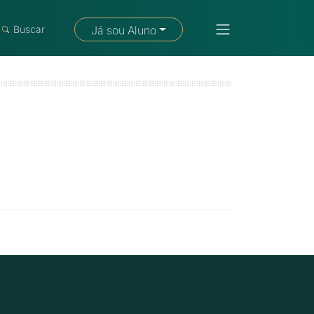
Fale com um consultor
Buscar
Já sou Aluno