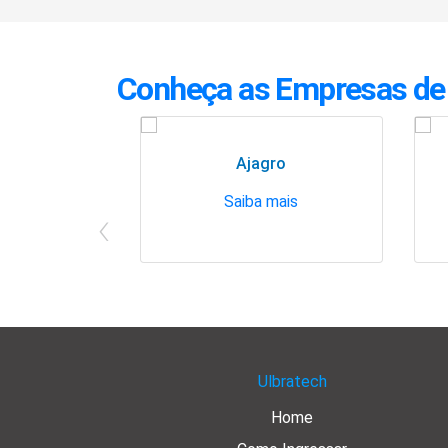
Conheça as Empresas de
Ajagro
Saiba mais
‹
Ulbratech
Home