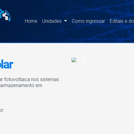
Home
Unidades
Como ingressar
Editais e 
lar
Previous
ar fotovoltaica nos sistemas
id (armazenamento em
br