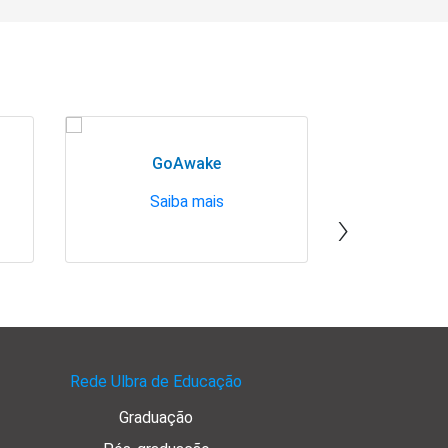
GoAwake
Sole Mio 
Saiba mais
Sai
›
Rede Ulbra de Educação
Graduação