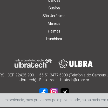
Canoas
Guaíba
São Jerônimo
Manaus
Palmas
Itumbiara
s/RS - CEP 92425-900 - +55 51 3477.5000 (Telefonia do Campus 
Ulbratech) - Email: redeulbratech@ulbra.br
sua experiência, mas prezamos pela privacidade, saiba mais em