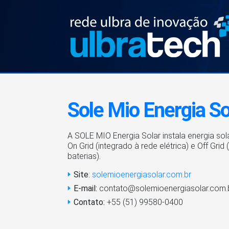
Sole Mio Energia So
A SOLE MIO Energia Solar instala energia sol
On Grid (integrado à rede elétrica) e Off Gr
baterias).
Site
:
solemioenergiasolar.com.br
E-mail:
contato@solemioenergiasolar.com.
Contato:
+55 (51) 99580-0400