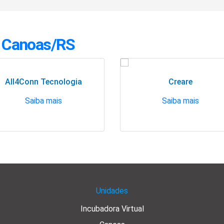
 Canoas/RS
All4Conn Tecnologia
Creare
Saiba mais
Saiba mais
Unidades
Incubadora Virtual