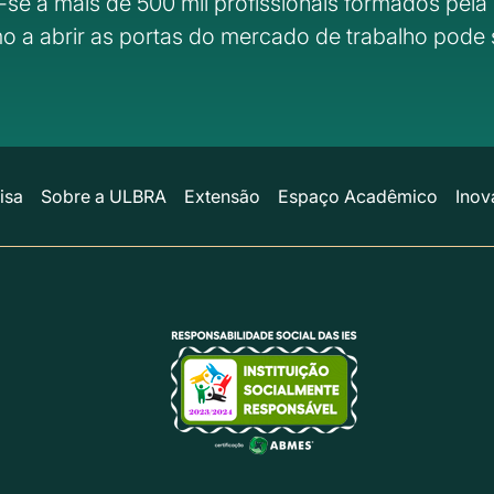
-se a mais de 500 mil profissionais formados pela 
o a abrir as portas do mercado de trabalho pode 
isa
Sobre a ULBRA
Extensão
Espaço Acadêmico
Inov