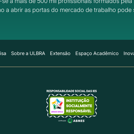
-se a mais de 500 mil profissionais formados pela 
o a abrir as portas do mercado de trabalho pode 
isa
Sobre a ULBRA
Extensão
Espaço Acadêmico
Inov