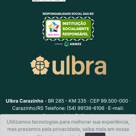
Ulbra Carazinho
- BR 285 - KM 335 · CEP 99.500-000 ·
Carazinho/RS Telefone: (54) 99136-6106 · E-mail:
ulbracarazinho@ulbra.br
Utilizamos tecnologias para melhorar sua experiência,
Política de privacidade
mas prezamos pela privacidade, saiba mais em nossa