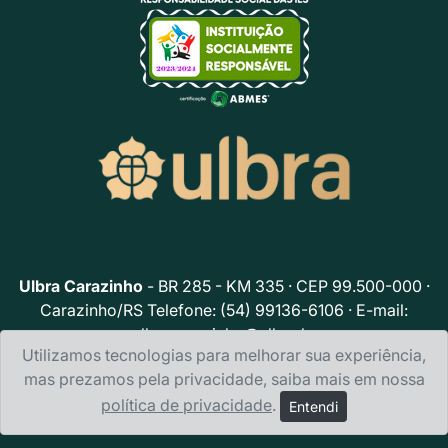
Ulbra Carazinho
- BR 285 - KM 335 · CEP 99.500-000 ·
Carazinho/RS Telefone: (54) 99136-6106 · E-mail:
ulbracarazinho@ulbra.br
Utilizamos tecnologias para melhorar sua experiência,
Política de privacidade
mas prezamos pela privacidade, saiba mais em nossa
política de privacidade
.
Entendi