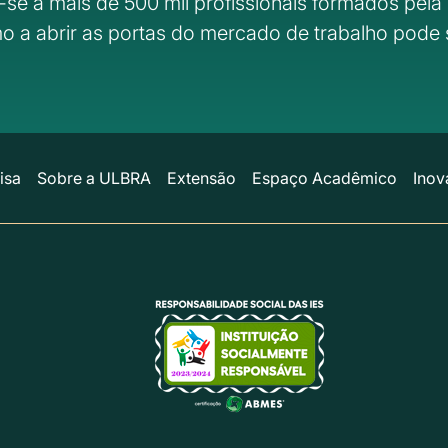
-se a mais de 500 mil profissionais formados pela 
o a abrir as portas do mercado de trabalho pode 
isa
Sobre a ULBRA
Extensão
Espaço Acadêmico
Inov