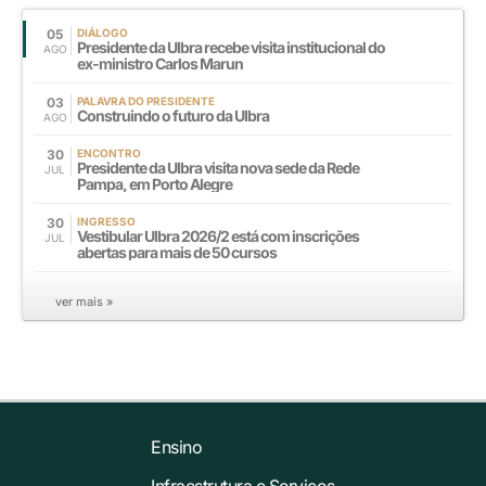
05
DIÁLOGO
Presidente da Ulbra recebe visita institucional do
AGO
ex-ministro Carlos Marun
03
PALAVRA DO PRESIDENTE
Construindo o futuro da Ulbra
AGO
30
ENCONTRO
Presidente da Ulbra visita nova sede da Rede
JUL
Pampa, em Porto Alegre
30
INGRESSO
Vestibular Ulbra 2026/2 está com inscrições
JUL
abertas para mais de 50 cursos
ver mais »
Ensino
Infraestrutura e Serviços