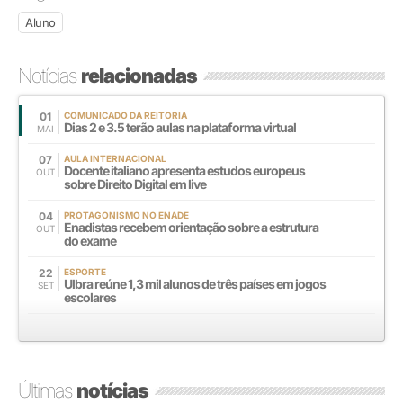
Aluno
Notícias
relacionadas
01
COMUNICADO DA REITORIA
Dias 2 e 3.5 terão aulas na plataforma virtual
MAI
07
AULA INTERNACIONAL
Docente italiano apresenta estudos europeus
OUT
sobre Direito Digital em live
04
PROTAGONISMO NO ENADE
Enadistas recebem orientação sobre a estrutura
OUT
do exame
22
ESPORTE
Ulbra reúne 1,3 mil alunos de três países em jogos
SET
escolares
Últimas
notícias