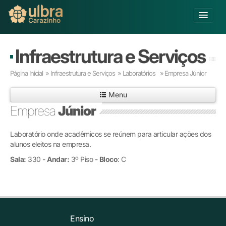
Alterar Unidade
Infraestrutura e Serviços
Buscar
Página Inicial
»
Infraestrutura e Serviços
»
Laboratórios »
Empresa Júnior
Já sou Aluno
Menu
Matricule-se
Empresa
Júnior
Educação Básica
Laboratório onde acadêmicos se reúnem para articular ações dos
Graduação
alunos eleitos na empresa.
Pós-graduação
Sala:
Educação a Distância
330 -
Andar:
3º Piso -
Bloco
: C
Pesquisa
Extensão
Infraestrutura e Serviços
Inovação
Ensino
Sobre a ULBRA