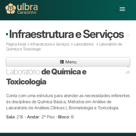
Alterar Unidade
Infraestrutura e Serviços
Buscar
Página Inicial
»
Infraestrutura e Serviços
»
Laboratórios »
Laboratório de
Já sou Aluno
Química e Toxicologia
Matricule-se
Menu
Laboratório
de Química e
Educação Básica
Toxicologia
Graduação
Pós-graduação
Conta com uma estrutura para atender as necessidades referentes
Educação a Distância
às disciplinas de Química Básica, Métodos em Análise de
Pesquisa
Laboratório de Análises Clínicas I, Bromatologia e Toxicologia.
Extensão
Sala
: 216 -
Andar
: 2º Piso -
Bloco
: B
Infraestrutura e Serviços
Inovação
Sobre a ULBRA