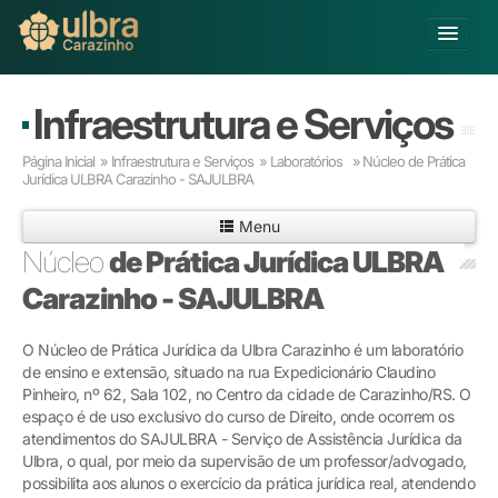
Alterar Unidade
Infraestrutura e Serviços
Buscar
Página Inicial
»
Infraestrutura e Serviços
»
Laboratórios »
Núcleo de Prática
Já sou Aluno
Jurídica ULBRA Carazinho - SAJULBRA
Matricule-se
Menu
Núcleo
de Prática Jurídica ULBRA
Educação Básica
Carazinho - SAJULBRA
Graduação
Pós-graduação
O Núcleo de Prática Jurídica da Ulbra Carazinho é um laboratório
Educação a Distância
de ensino e extensão, situado na rua Expedicionário Claudino
Pesquisa
Pinheiro, nº 62, Sala 102, no Centro da cidade de Carazinho/RS. O
Extensão
espaço é de uso exclusivo do curso de Direito, onde ocorrem os
Infraestrutura e Serviços
atendimentos do SAJULBRA - Serviço de Assistência Jurídica da
Ulbra, o qual, por meio da supervisão de um professor/advogado,
Inovação
possibilita aos alunos o exercício da prática jurídica real, atendendo
Sobre a ULBRA