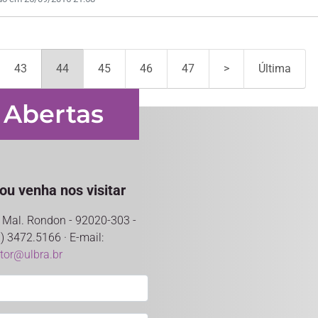
43
44
45
46
47
>
Última
 Abertas
ou venha nos visitar
ro Mal. Rondon - 92020-303 -
) 3472.5166 · E-mail:
ntor@ulbra.br