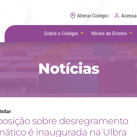
Acessa
Alterar Colégio
Sobre o Colégio
Níveis de Ensino
Notícias
isitar
posição sobre desregramento
mático é inaugurada na Ulbra