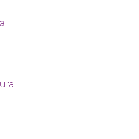
al
tura