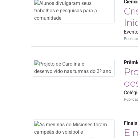
Ciênci
Cri
Ini
Evento
Publica
Prêmi
Pro
des
Colégi
Publica
Finais
E 