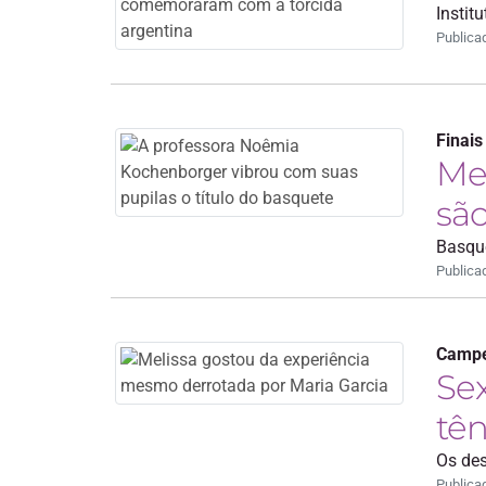
Instit
Publica
Finais
Me
são
Basque
Publica
Camp
Sex
tên
Os des
Publica