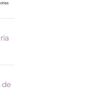
orias
ria
s de