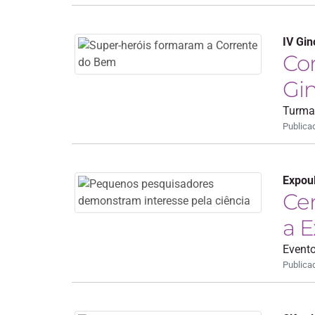
IV Gi
Cor
Gi
Turma
Publica
Expou
Cen
a E
Evento
Publica