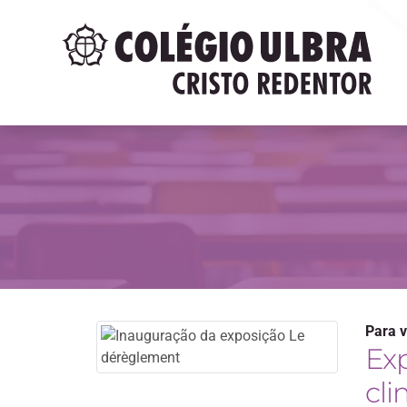
Para v
Ex
cli