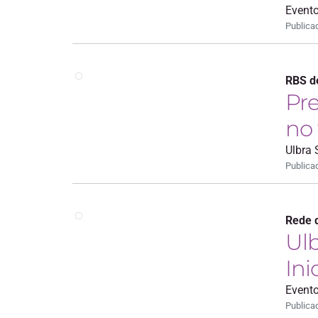
Evento
Publica
RBS d
Pr
no
Ulbra 
Publica
Rede 
Ulb
Ini
Evento
Publica