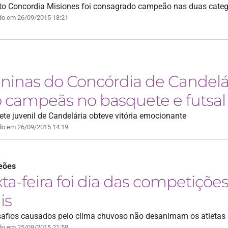
uto Concordia Misiones foi consagrado campeão nas duas categ
do em 26/09/2015 18:21
ninas do Concórdia de Candelá
 campeãs no basquete e futsal
te juvenil de Candelária obteve vitória emocionante
do em 26/09/2015 14:19
eões
ta-feira foi dia das competiçõe
is
afios causados pelo clima chuvoso não desanimam os atletas
do em 25/09/2015 21:58