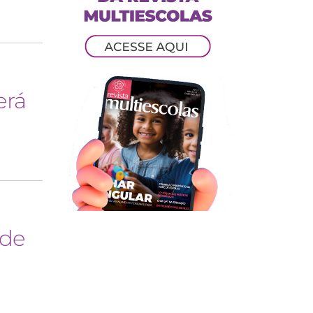
erá
 de