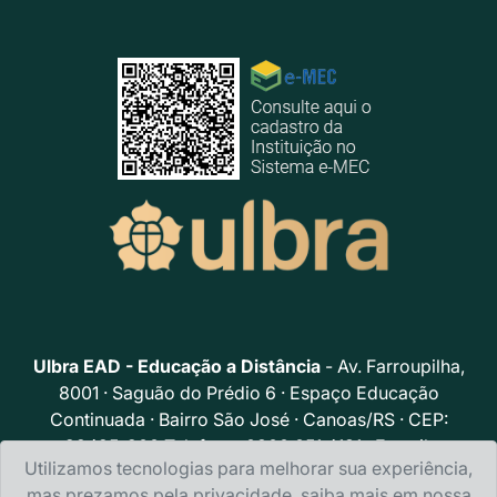
Ulbra EAD - Educação a Distância
- Av. Farroupilha,
8001 · Saguão do Prédio 6 · Espaço Educação
Continuada · Bairro São José · Canoas/RS · CEP:
92425-900 Telefone: 0800.051.4131 · E-mail:
Utilizamos tecnologias para melhorar sua experiência,
portalead@ulbra.br
mas prezamos pela privacidade, saiba mais em nossa