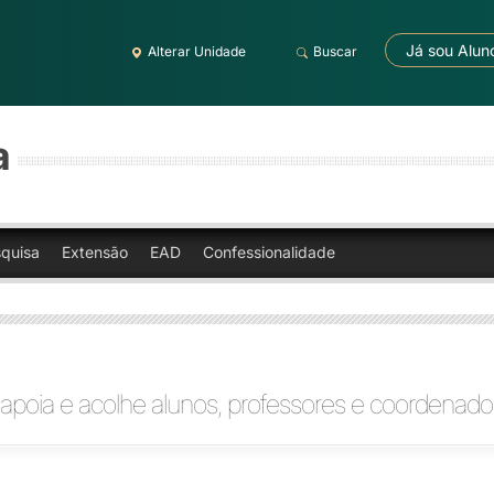
Já sou Alun
Alterar Unidade
Buscar
a
quisa
Extensão
EAD
Confessionalidade
poia e acolhe alunos, professores e coordenado