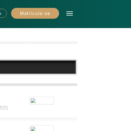
Matricule-se
o
res