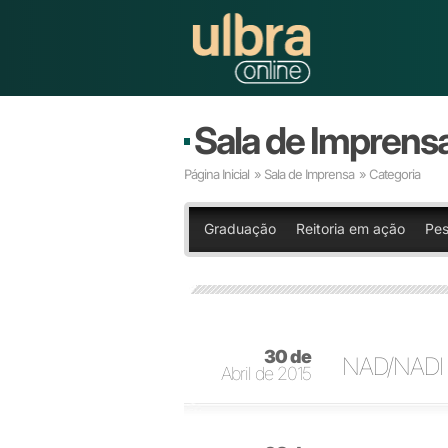
Sala de Imprens
Página Inicial
»
Sala de Imprensa
» Categoria
Graduação
Reitoria em ação
Pes
30 de
NAD/NADI a
Abril de 2015