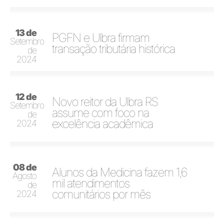
13 de
PGFN e Ulbra firmam
Setembro
transação tributária histórica
de
2024
12 de
Novo reitor da Ulbra RS
Setembro
assume com foco na
de
excelência acadêmica
2024
08 de
Alunos da Medicina fazem 1,6
Agosto
mil atendimentos
de
comunitários por mês
2024