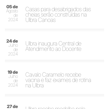
05 de
Casas para desabrigados das
Agosto
cheias serão construídas na
de
Ulbra Canoas
2024
24 de
Ulbra inaugura Central de
Julho
Atendimento ao Docente
de
2024
19 de
Cavalo Caramelo recebe
Julho
vacina e faz exames de rotina
de
na Ulbra
2024
27 de
Ulbra recebe medalha pelo