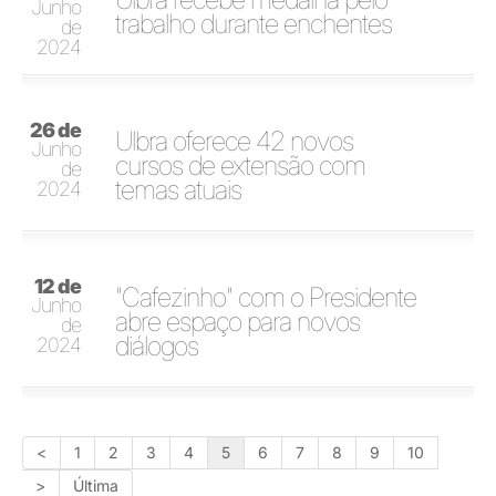
Junho
trabalho durante enchentes
de
2024
26 de
Ulbra oferece 42 novos
Junho
cursos de extensão com
de
temas atuais
2024
12 de
"Cafezinho" com o Presidente
Junho
abre espaço para novos
de
diálogos
2024
<
1
2
3
4
5
6
7
8
9
10
>
Última