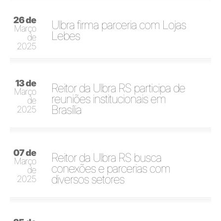
26 de
Ulbra firma parceria com Lojas
Março
Lebes
de
2025
13 de
Reitor da Ulbra RS participa de
Março
reuniões institucionais em
de
Brasília
2025
07 de
Reitor da Ulbra RS busca
Março
conexões e parcerias com
de
diversos setores
2025