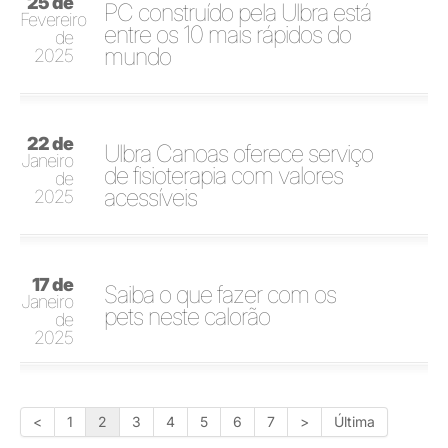
25 de
PC construído pela Ulbra está
Fevereiro
entre os 10 mais rápidos do
de
mundo
2025
22 de
Ulbra Canoas oferece serviço
Janeiro
de fisioterapia com valores
de
acessíveis
2025
17 de
Saiba o que fazer com os
Janeiro
pets neste calorão
de
2025
<
1
2
3
4
5
6
7
>
Última