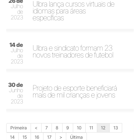
26 de
Ulbra lança cursos virtuais de
Julho
idiomas para áreas
de
específicas
2023
14 de
Ulbra e sindicato formam 23
Julho
novos treinadores de futebol
de
2023
30 de
Projeto de esporte beneficiará
Junho
mais de mil crianças e jovens
de
2023
Primeira
<
7
8
9
10
11
12
13
14
15
16
17
>
Última