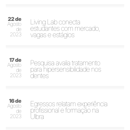
22 de
Living Lab conecta
Agosto
estudantes com mercado,
de
vagas e estágios
2023
17 de
Pesquisa avalia tratamento
Agosto
para hipersensibilidade nos
de
dentes
2023
16 de
Egressos relatam experiência
Agosto
profissional e formação na
de
Ulbra
2023