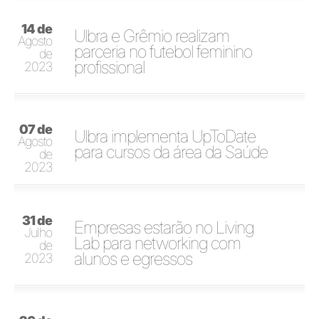
14 de
Ulbra e Grêmio realizam
Agosto
parceria no futebol feminino
de
profissional
2023
07 de
Ulbra implementa UpToDate
Agosto
para cursos da área da Saúde
de
2023
31 de
Empresas estarão no Living
Julho
Lab para networking com
de
alunos e egressos
2023