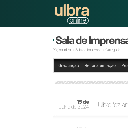
Sala de Imprens
Página Inicial
»
Sala de Imprensa
» Categoria
Graduação
Reitoria em ação
Pes
15 de
Ulbra faz a
Julho de 2024