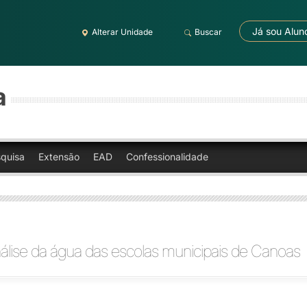
Já sou Alun
Alterar Unidade
Buscar
a
quisa
Extensão
EAD
Confessionalidade
nálise da água das escolas municipais de Canoas