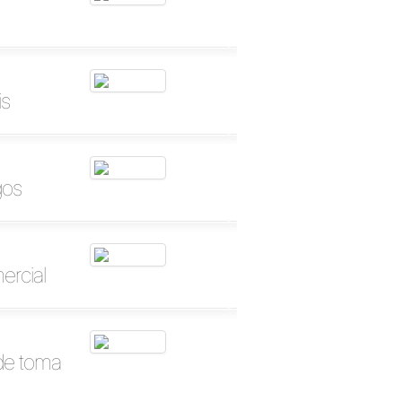
is
gos
ercial
ade toma