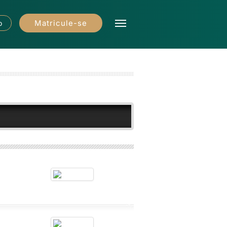
Matricule-se
o