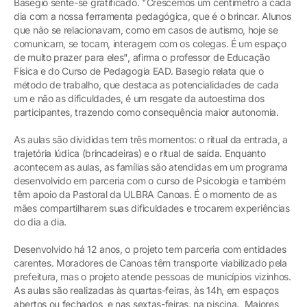
Basegio sente-se gratificado. "Crescemos um centímetro a cada
dia com a nossa ferramenta pedagógica, que é o brincar. Alunos
que não se relacionavam, como em casos de autismo, hoje se
comunicam, se tocam, interagem com os colegas. É um espaço
de muito prazer para eles", afirma o professor de Educação
Física e do Curso de Pedagogia EAD. Basegio relata que o
método de trabalho, que destaca as potencialidades de cada
um e não as dificuldades, é um resgate da autoestima dos
participantes, trazendo como consequência maior autonomia.
As aulas são divididas tem três momentos: o ritual da entrada, a
trajetória lúdica (brincadeiras) e o ritual de saída. Enquanto
acontecem as aulas, as famílias são atendidas em um programa
desenvolvido em parceria com o curso de Psicologia e também
têm apoio da Pastoral da ULBRA Canoas. É o momento de as
mães compartilharem suas dificuldades e trocarem experiências
do dia a dia.
Desenvolvido há 12 anos, o projeto tem parceria com entidades
carentes. Moradores de Canoas têm transporte viabilizado pela
prefeitura, mas o projeto atende pessoas de municípios vizinhos.
As aulas são realizadas às quartas-feiras, às 14h, em espaços
abertos ou fechados, e nas sextas-feiras, na piscina. Maiores