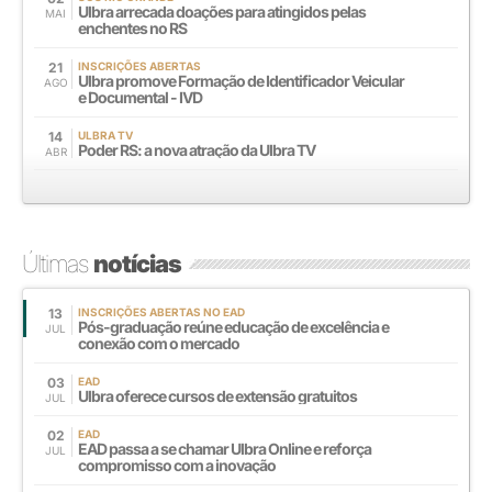
Ulbra arrecada doações para atingidos pelas
MAI
enchentes no RS
21
INSCRIÇÕES ABERTAS
Ulbra promove Formação de Identificador Veicular
AGO
e Documental - IVD
14
ULBRA TV
Poder RS: a nova atração da Ulbra TV
ABR
Últimas
notícias
13
INSCRIÇÕES ABERTAS NO EAD
Pós-graduação reúne educação de excelência e
JUL
conexão com o mercado
03
EAD
Ulbra oferece cursos de extensão gratuitos
JUL
02
EAD
EAD passa a se chamar Ulbra Online e reforça
JUL
compromisso com a inovação