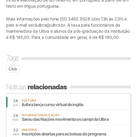
texto em língua portuguesa.
Mais informações pelo fone (51) 3462.9528 (das 13h às 22h) e
pelo e-mail secilulbra@ulbra.br. A taxa para funcionários da
mantenedora da Ulbra e alunos da pós-graduação da Instituição
é R$ 145,00. Para a comunidade em geral, é de R$ 180,00.
Tags
Club
Notícias
relacionadas
28
CULTURA
Ilulbra lança curso virtual de inglês
JUL
24
INTERNACIONALIZAÇÃO
Sarau das Nações movimenta os campi da Ulbra
MAI
23
PARCERIA
Inscrições abertas para as bolsas do programa
ABR