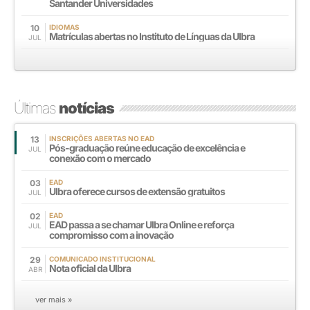
Santander Universidades
10
IDIOMAS
Matrículas abertas no Instituto de Línguas da Ulbra
JUL
Últimas
notícias
13
INSCRIÇÕES ABERTAS NO EAD
Pós-graduação reúne educação de excelência e
JUL
conexão com o mercado
03
EAD
Ulbra oferece cursos de extensão gratuitos
JUL
02
EAD
EAD passa a se chamar Ulbra Online e reforça
JUL
compromisso com a inovação
29
COMUNICADO INSTITUCIONAL
Nota oficial da Ulbra
ABR
ver mais »