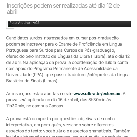
Inscrições podem ser realizadas até dia 12 de
abril
ILULBRA está inscrevendo para Exame de Proficiência
Foto: Arquivo - ACS
Candidatos surdos interessados em cursar pós-graduação
podem se inscrever para o Exame de Proficiência em Língua
Portuguesa para Surdos para Cursos de Pós-graduação,
oferecido pelo Instituto de Línguas da Ulbra (Ilulbra), até o dia 12
de abril. Na aplicação da prova, a coordenação do Ilulbra conta
com apoio do Programa Permanente de Acessibilidade da
Universidade (PPA), que possui tradutores/intérpretes da Língua
Brasileira de Sinais (Libras).
As inscrições estão abertas no site
www.ulbra.br/extensao
. A
prova será aplicada no dia 16 de abril, das 8h30min às
11h30min, no campus Canoas.
A prova está composta por questões objetivas de cunho
interpretativo, em português, versando sobre diferentes
aspectos do texto: vocabulário e aspectos gramaticais. Também
inclui a elaboração de um resumo, em português, a partir de um