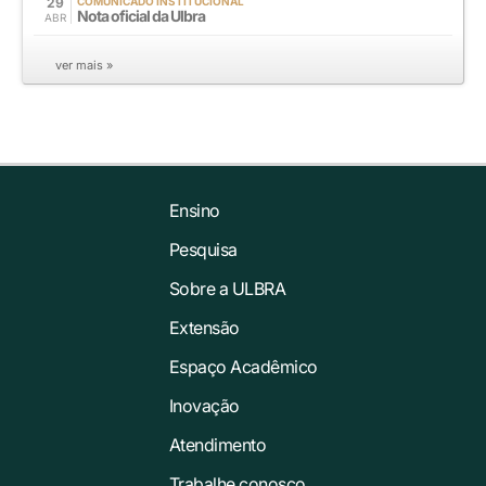
29
COMUNICADO INSTITUCIONAL
Nota oficial da Ulbra
ABR
ver mais »
Ensino
Pesquisa
Sobre a ULBRA
Extensão
Espaço Acadêmico
Inovação
Atendimento
Trabalhe conosco