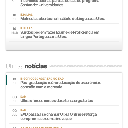
Inscrições abertas para as bolsas do programa
ABR
Santander Universidades
10
IDIOMAS
Matrículas abertas no Instituto de Línguas da Ulbra
JUL
16
ILULBRA
Surdos podem fazer Exame de Proficiência em
MAR
Língua Portuguesa na Ulbra
Últimas
notícias
13
INSCRIÇÕES ABERTAS NO EAD
Pós-graduação reúne educação de excelência e
JUL
conexão com o mercado
03
EAD
Ulbra oferece cursos de extensão gratuitos
JUL
02
EAD
EAD passa a se chamar Ulbra Online e reforça
JUL
compromisso com a inovação