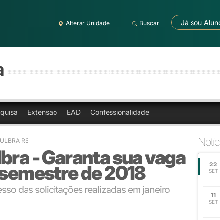
Já sou Alun
Alterar Unidade
Buscar
a
quisa
Extensão
EAD
Confessionalidade
Notíc
- ULBRA RS
bra - Garanta sua vaga
22
 semestre de 2018
SET
so das solicitações realizadas em janeiro
11
SET