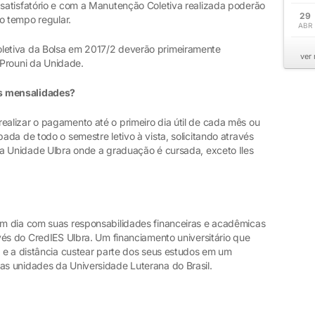
satisfatório e com a Manutenção Coletiva realizada poderão
29
o tempo regular.
ABR
etiva da Bolsa em 2017/2 deverão primeiramente
ver
e Prouni da Unidade.
s mensalidades?
lizar o pagamento até o primeiro dia útil de cada mês ou
da de todo o semestre letivo à vista, solicitando através
a Unidade Ulbra onde a graduação é cursada, exceto Iles
m dia com suas responsabilidades financeiras e acadêmicas
vés do CredIES Ulbra. Um financiamento universitário que
 e a distância custear parte dos seus estudos em um
s unidades da Universidade Luterana do Brasil.