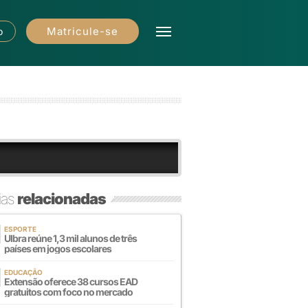
Matricule-se
o
ias
relacionadas
ESPORTE
Ulbra reúne 1,3 mil alunos de três
países em jogos escolares
EDUCAÇÃO
Extensão oferece 38 cursos EAD
gratuitos com foco no mercado