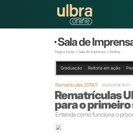
Sala de Imprens
Página Inicial
»
Sala de Imprensa
» Notícia
Graduação
Reitoria em ação
Pes
Rematrículas 2018/1
05/01/2018 16:51 
Rematrículas Ul
para o primeiro
Entenda como funciona o proces