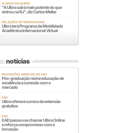
51 ANOS DA ULBRA
"A Ulbra sairá mais potente do que
entrou na RJ", diz Carlos Melke
RELAÇÕES INTERNACIONAIS
Ulbra terá Programa de Mobilidade
Acadêmica Internacional Virtual
mas
notícias
INSCRIÇÕES ABERTAS NO EAD
Pós-graduação reúne educação de
excelência e conexão com o
mercado
EAD
Ulbra oferece cursos de extensão
gratuitos
EAD
EAD passa a se chamar Ulbra Online
e reforça compromisso com a
inovação