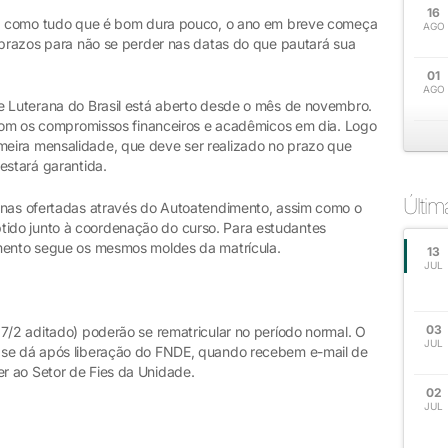
16
as, como tudo que é bom dura pouco, o ano em breve começa
AGO
s prazos para não se perder nas datas do que pautará sua
01
AGO
e Luterana do Brasil está aberto desde o mês de novembro.
a com os compromissos financeiros e acadêmicos em dia. Logo
eira mensalidade, que deve ser realizado no prazo que
 estará garantida.
Últi
inas ofertadas através do Autoatendimento, assim como o
ido junto à coordenação do curso. Para estudantes
imento segue os mesmos moldes da matrícula.
13
JUL
03
7/2 aditado) poderão se rematricular no período normal. O
JUL
 se dá após liberação do FNDE, quando recebem e-mail de
r ao Setor de Fies da Unidade.
02
JUL