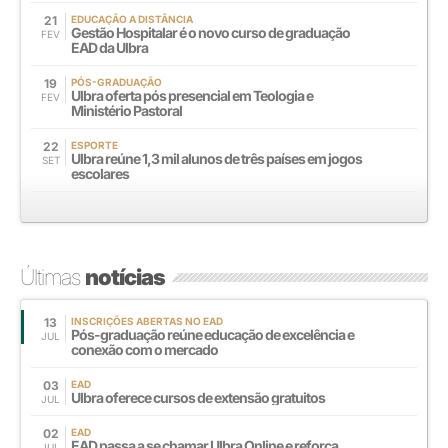
21
EDUCAÇÃO A DISTÂNCIA
Gestão Hospitalar é o novo curso de graduação
FEV
EAD da Ulbra
19
PÓS-GRADUAÇÃO
Ulbra oferta pós presencial em Teologia e
FEV
Ministério Pastoral
22
ESPORTE
Ulbra reúne 1,3 mil alunos de três países em jogos
SET
escolares
Últimas
notícias
13
INSCRIÇÕES ABERTAS NO EAD
Pós-graduação reúne educação de excelência e
JUL
conexão com o mercado
03
EAD
Ulbra oferece cursos de extensão gratuitos
JUL
02
EAD
EAD passa a se chamar Ulbra Online e reforça
JUL