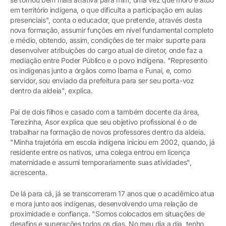
em território indígena, o que dificulta a participação em aulas
presenciais", conta o educador, que pretende, através desta
nova formação, assumir funções em nível fundamental completo
e médio, obtendo, assim, condições de ter maior suporte para
desenvolver atribuições do cargo atual de diretor, onde faz a
mediação entre Poder Público e o povo indígena. "Represento
os indígenas junto a órgãos como Ibama e Funai, e, como
servidor, sou enviado da prefeitura para ser seu porta-voz
dentro da aldeia", explica.
Pai de dois filhos e casado com a também docente da área,
Terezinha, Asor explica que seu objetivo profissional é o de
trabalhar na formação de novos professores dentro da aldeia.
"Minha trajetória em escola indígena iniciou em 2002, quando, já
residente entre os nativos, uma colega entrou em licença
maternidade e assumi temporariamente suas atividades",
acrescenta.
De lá para cá, já se transcorreram 17 anos que o acadêmico atua
e mora junto aos indígenas, desenvolvendo uma relação de
proximidade e confiança. "Somos colocados em situações de
desafios e superações todos os dias. No meu dia a dia, tenho