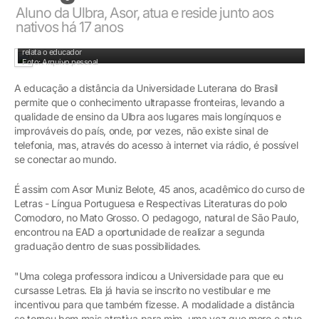
Aluno da Ulbra, Asor, atua e reside junto aos
nativos há 17 anos
"As famílias participam de forma eficaz no processo de escolaridade dos filhos",
relata o educador
Foto: Arquivo pessoal
A educação a distância da Universidade Luterana do Brasil
permite que o conhecimento ultrapasse fronteiras, levando a
qualidade de ensino da Ulbra aos lugares mais longínquos e
improváveis do país, onde, por vezes, não existe sinal de
telefonia, mas, através do acesso à internet via rádio, é possível
se conectar ao mundo.
É assim com Asor Muniz Belote, 45 anos, acadêmico do curso de
Letras - Língua Portuguesa e Respectivas Literaturas do polo
Comodoro, no Mato Grosso. O pedagogo, natural de São Paulo,
encontrou na EAD a oportunidade de realizar a segunda
graduação dentro de suas possibilidades.
"Uma colega professora indicou a Universidade para que eu
cursasse Letras. Ela já havia se inscrito no vestibular e me
incentivou para que também fizesse. A modalidade a distância
se tornou bem mais atrativa para mim, uma vez que moro e atuo