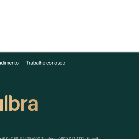
ndimento
Trabalhe conosco
as/RS · CEP: 92425-900 Telefone: 0800.051.4131 · E-mail: