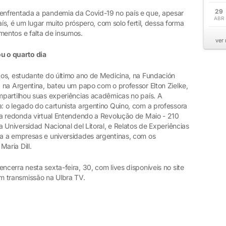
29
nfrentada a pandemia da Covid-19 no país e que, apesar
ABR
aís, é um lugar muito próspero, com solo fertil, dessa forma
entos e falta de insumos.
ver
 o quarto dia
os, estudante do último ano de Medicina, na Fundación
 na Argentina, bateu um papo com o professor Elton Zielke,
partilhou suas experiências acadêmicas no país. A
 o legado do cartunista argentino Quino, com a professora
a redonda virtual Entendendo a Revolução de Maio - 210
 Universidad Nacional del Litoral, e Relatos de Experiências
a a empresas e universidades argentinas, com os
aria Dill.
erra nesta sexta-feira, 30, com lives disponíveis no site
om transmissão na Ulbra TV.
s