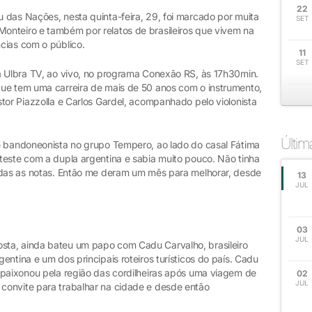
22
 das Nações, nesta quinta-feira, 29, foi marcado por muita
SET
onteiro e também por relatos de brasileiros que vivem na
cias com o público.
11
SET
a Ulbra TV, ao vivo, no programa Conexão RS, às 17h30min.
ue tem uma carreira de mais de 50 anos com o instrumento,
tor Piazzolla e Carlos Gardel, acompanhado pelo violonista
Últi
e bandoneonista no grupo Tempero, ao lado do casal Fátima
teste com a dupla argentina e sabia muito pouco. Não tinha
odas as notas. Então me deram um mês para melhorar, desde
13
JUL
03
JUL
ta, ainda bateu um papo com Cadu Carvalho, brasileiro
ntina e um dos principais roteiros turísticos do país. Cadu
apaixonou pela região das cordilheiras após uma viagem de
02
JUL
convite para trabalhar na cidade e desde então