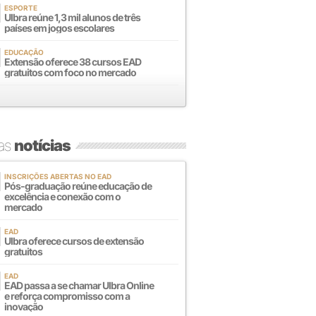
ESPORTE
Ulbra reúne 1,3 mil alunos de três
países em jogos escolares
EDUCAÇÃO
Extensão oferece 38 cursos EAD
gratuitos com foco no mercado
mas
notícias
INSCRIÇÕES ABERTAS NO EAD
Pós-graduação reúne educação de
excelência e conexão com o
mercado
EAD
Ulbra oferece cursos de extensão
gratuitos
EAD
EAD passa a se chamar Ulbra Online
e reforça compromisso com a
inovação