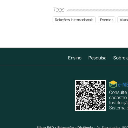
Tags
Relações Internacionais
Eventos
Alun
Ensino
Pesquisa
Sobre 
Ulbra EAD - Educação a Distância
- Av. Farroupilha, 80