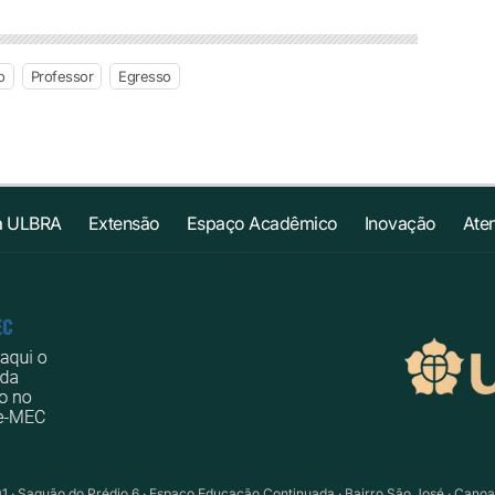
o
Professor
Egresso
a ULBRA
Extensão
Espaço Acadêmico
Inovação
Ate
01 · Saguão do Prédio 6 · Espaço Educação Continuada · Bairro São José · Cano