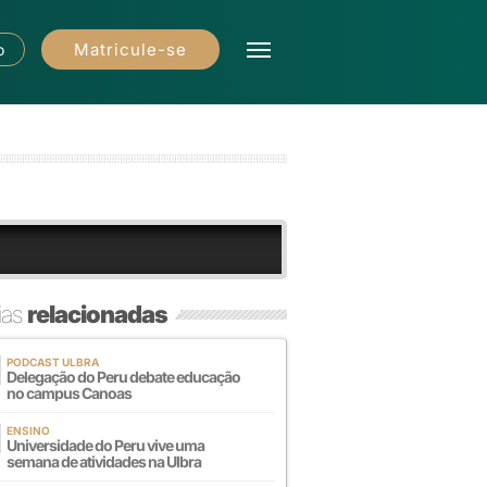
Matricule-se
o
ias
relacionadas
PODCAST ULBRA
Delegação do Peru debate educação
no campus Canoas
ENSINO
Universidade do Peru vive uma
semana de atividades na Ulbra