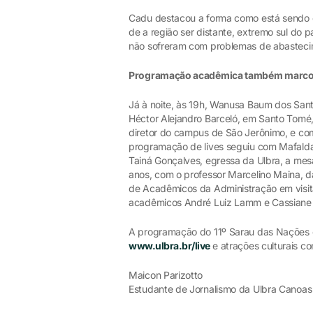
Cadu destacou a forma como está sendo e
de a região ser distante, extremo sul do p
não sofreram com problemas de abastecim
Programação acadêmica também marcou
Já à noite, às 19h, Wanusa Baum dos Sant
Héctor Alejandro Barceló, em Santo Tomé,
diretor do campus de São Jerônimo, e com
programação de lives seguiu com Mafalda:
Tainá Gonçalves, egressa da Ulbra, a mes
anos, com o professor Marcelino Maina, da
de Acadêmicos da Administração em visit
acadêmicos André Luiz Lamm e Cassiane M
A programação do 11º Sarau das Nações enc
www.ulbra.br/live
e atrações culturais c
Maicon Parizotto
Estudante de Jornalismo da Ulbra Canoa