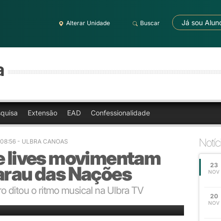
Já sou Alun
Alterar Unidade
Buscar
a
quisa
Extensão
EAD
Confessionalidade
Notíc
 08:56
- ULBRA CANOAS
 e lives movimentam
23
Sarau das Nações
NOV
 ditou o ritmo musical na Ulbra TV
20
NOV