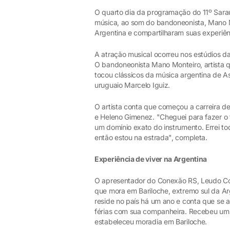
O quarto dia da programação do 11º Sarau
música, ao som do bandoneonista, Mano M
Argentina e compartilharam suas experiên
A atração musical ocorreu nos estúdios d
O bandoneonista Mano Monteiro, artista q
tocou clássicos da música argentina de As
uruguaio Marcelo Iguiz.
O artista conta que começou a carreira d
e Heleno Gimenez. "Cheguei para fazer o 
um domínio exato do instrumento. Errei t
então estou na estrada", completa.
Experiência de viver na Argentina
O apresentador do Conexão RS, Leudo Cos
que mora em Bariloche, extremo sul da Arge
reside no país há um ano e conta que se 
férias com sua companheira. Recebeu um 
estabeleceu moradia em Bariloche.