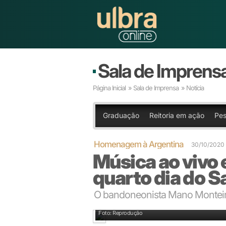
Sala de Imprens
Página Inicial
»
Sala de Imprensa
» Notícia
Graduação
Reitoria em ação
Pes
Homenagem à Argentina
30/10/2020
Música ao vivo
quarto dia do 
O bandoneonista Mano Monteiro
Foto: Reprodução