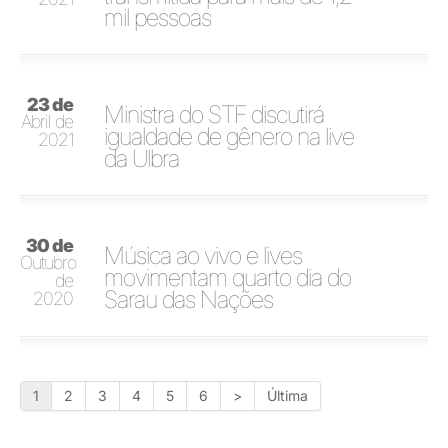
mil pessoas
23 de
Ministra do STF discutirá
Abril de
igualdade de gênero na live
2021
da Ulbra
30 de
Música ao vivo e lives
Outubro
movimentam quarto dia do
de
Sarau das Nações
2020
1
2
3
4
5
6
>
Última