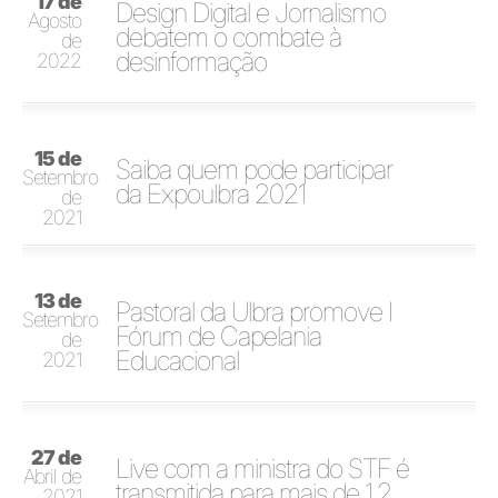
17 de
Design Digital e Jornalismo
Agosto
debatem o combate à
de
desinformação
2022
15 de
Saiba quem pode participar
Setembro
da Expoulbra 2021
de
2021
13 de
Pastoral da Ulbra promove I
Setembro
Fórum de Capelania
de
Educacional
2021
27 de
Live com a ministra do STF é
Abril de
transmitida para mais de 1,2
2021