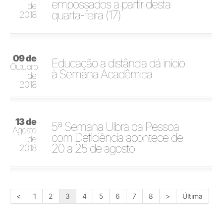
empossados a partir desta
de
quarta-feira (17)
2018
09 de
Educação a distância dá início
Outubro
à Semana Acadêmica
de
2018
13 de
5ª Semana Ulbra da Pessoa
Agosto
com Deficiência acontece de
de
20 a 25 de agosto
2018
<
1
2
3
4
5
6
7
8
>
Última