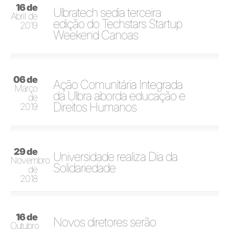
16 de
Ulbratech sedia terceira
Abril de
edição do Techstars Startup
2019
Weekend Canoas
06 de
Ação Comunitária Integrada
Março
da Ulbra aborda educação e
de
Direitos Humanos
2019
29 de
Universidade realiza Dia da
Novembro
Solidariedade
de
2018
16 de
Novos diretores serão
Outubro