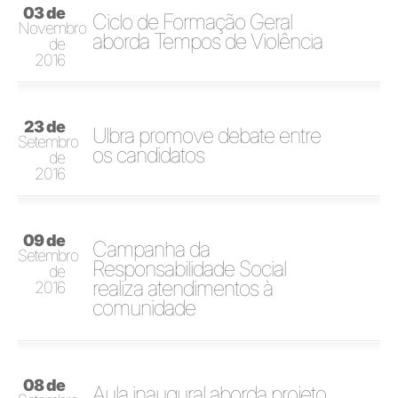
03 de
Ciclo de Formação Geral
Novembro
aborda Tempos de Violência
de
2016
23 de
Ulbra promove debate entre
Setembro
os candidatos
de
2016
09 de
Campanha da
Setembro
Responsabilidade Social
de
realiza atendimentos à
2016
comunidade
08 de
Aula inaugural aborda projeto