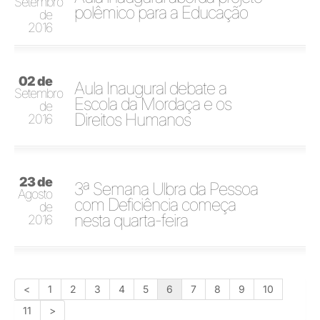
Setembro
polêmico para a Educação
de
2016
02 de
Aula Inaugural debate a
Setembro
Escola da Mordaça e os
de
Direitos Humanos
2016
23 de
3ª Semana Ulbra da Pessoa
Agosto
com Deficiência começa
de
nesta quarta-feira
2016
<
1
2
3
4
5
6
7
8
9
10
11
>