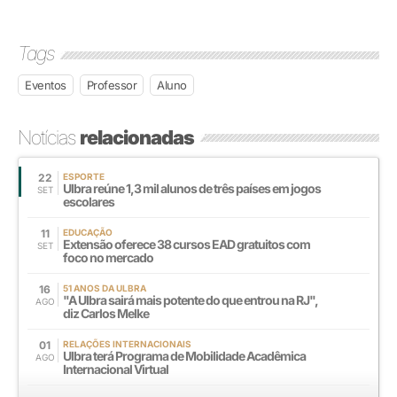
Tags
Eventos
Professor
Aluno
Notícias
relacionadas
22
ESPORTE
Ulbra reúne 1,3 mil alunos de três países em jogos
SET
escolares
11
EDUCAÇÃO
Extensão oferece 38 cursos EAD gratuitos com
SET
foco no mercado
16
51 ANOS DA ULBRA
"A Ulbra sairá mais potente do que entrou na RJ",
AGO
diz Carlos Melke
01
RELAÇÕES INTERNACIONAIS
Ulbra terá Programa de Mobilidade Acadêmica
AGO
Internacional Virtual