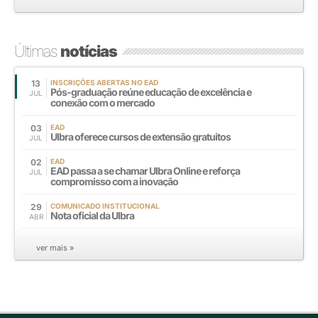
Últimas
notícias
13
INSCRIÇÕES ABERTAS NO EAD
Pós-graduação reúne educação de excelência e
JUL
conexão com o mercado
03
EAD
Ulbra oferece cursos de extensão gratuitos
JUL
02
EAD
EAD passa a se chamar Ulbra Online e reforça
JUL
compromisso com a inovação
29
COMUNICADO INSTITUCIONAL
Nota oficial da Ulbra
ABR
ver mais »