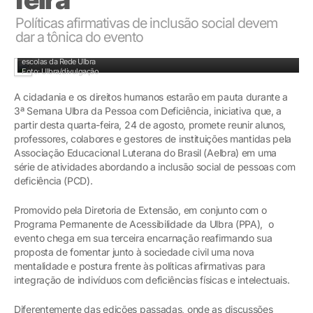
Políticas afirmativas de inclusão social devem
dar a tônica do evento
Evento prevê a realização de atividades em 7 Unidades presenciais, polos EAD e 12
escolas da Rede Ulbra
Foto: Ulbra/divulgação
A cidadania e os direitos humanos estarão em pauta durante a
3ª Semana Ulbra da Pessoa com Deficiência, iniciativa que, a
partir desta quarta-feira, 24 de agosto, promete reunir alunos,
professores, colabores e gestores de instituições mantidas pela
Associação Educacional Luterana do Brasil (Aelbra) em uma
série de atividades abordando a inclusão social de pessoas com
deficiência (PCD).
Promovido pela Diretoria de Extensão, em conjunto com o
Programa Permanente de Acessibilidade da Ulbra (PPA), o
evento chega em sua terceira encarnação reafirmando sua
proposta de fomentar junto à sociedade civil uma nova
mentalidade e postura frente às políticas afirmativas para
integração de indivíduos com deficiências físicas e intelectuais.
Diferentemente das edições passadas, onde as discussões