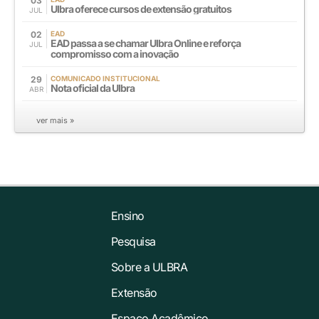
03
Ulbra oferece cursos de extensão gratuitos
JUL
02
EAD
EAD passa a se chamar Ulbra Online e reforça
JUL
compromisso com a inovação
29
COMUNICADO INSTITUCIONAL
Nota oficial da Ulbra
ABR
ver mais »
Ensino
Pesquisa
Sobre a ULBRA
Extensão
Espaço Acadêmico