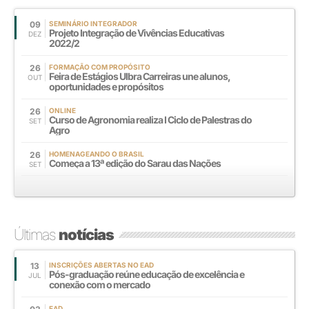
09
SEMINÁRIO INTEGRADOR
Projeto Integração de Vivências Educativas
DEZ
2022/2
26
FORMAÇÃO COM PROPÓSITO
Feira de Estágios Ulbra Carreiras une alunos,
OUT
oportunidades e propósitos
26
ONLINE
Curso de Agronomia realiza I Ciclo de Palestras do
SET
Agro
26
HOMENAGEANDO O BRASIL
Começa a 13ª edição do Sarau das Nações
SET
Últimas
notícias
13
INSCRIÇÕES ABERTAS NO EAD
Pós-graduação reúne educação de excelência e
JUL
conexão com o mercado
EAD