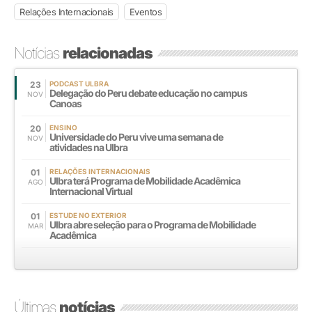
Relações Internacionais
Eventos
Notícias
relacionadas
23
PODCAST ULBRA
Delegação do Peru debate educação no campus
NOV
Canoas
20
ENSINO
Universidade do Peru vive uma semana de
NOV
atividades na Ulbra
01
RELAÇÕES INTERNACIONAIS
Ulbra terá Programa de Mobilidade Acadêmica
AGO
Internacional Virtual
01
ESTUDE NO EXTERIOR
Ulbra abre seleção para o Programa de Mobilidade
MAR
Acadêmica
Últimas
notícias