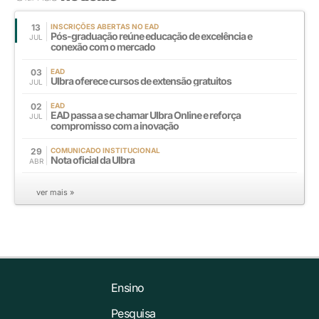
13
INSCRIÇÕES ABERTAS NO EAD
Pós-graduação reúne educação de excelência e
JUL
conexão com o mercado
03
EAD
Ulbra oferece cursos de extensão gratuitos
JUL
02
EAD
EAD passa a se chamar Ulbra Online e reforça
JUL
compromisso com a inovação
29
COMUNICADO INSTITUCIONAL
Nota oficial da Ulbra
ABR
ver mais »
Ensino
Pesquisa