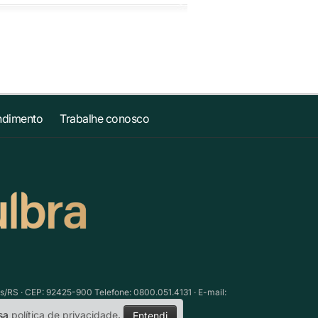
ndimento
Trabalhe conosco
as/RS · CEP: 92425-900 Telefone: 0800.051.4131 · E-mail:
ssa
política de privacidade
.
Entendi