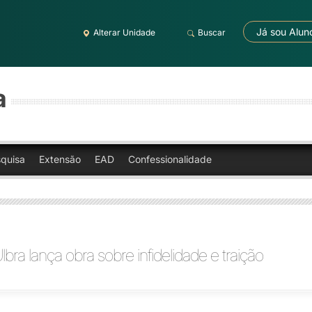
Já sou Alun
Alterar Unidade
Buscar
a
quisa
Extensão
EAD
Confessionalidade
lbra lança obra sobre infidelidade e traição