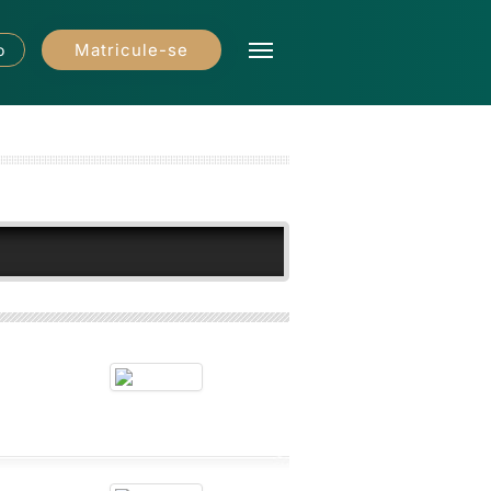
Matricule-se
o