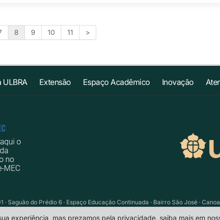
7
8
9
10
11
>
a ULBRA
Extensão
Espaço Acadêmico
Inovação
Ate
01 · Saguão do Prédio 6 · Espaço Educação Continuada · Bairro São José · Cano
portalead@ulbra.br
 sua experiência, mas prezamos pela privacidade, saiba mais em no