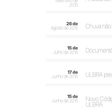
Setembro de
2015
26 de
Chuva não 
Agosto de 2015
15 de
Documentár
Julho de 2015
17 de
ULBRA pre
Junho de 2015
15 de
Novo Códig
Junho de 2015
ULBRA