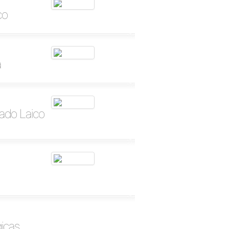
co
a
tado Laico
gicas