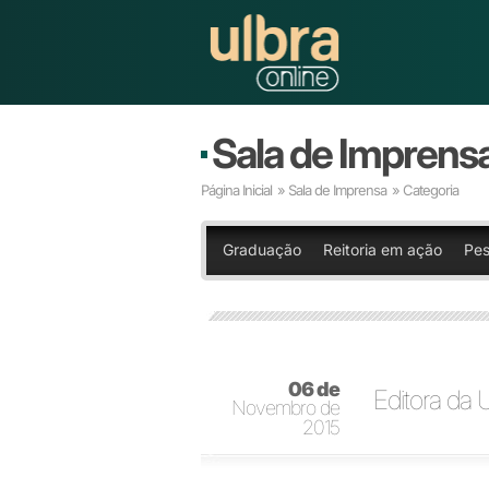
Sala de Imprens
Página Inicial
»
Sala de Imprensa
» Categoria
Graduação
Reitoria em ação
Pes
06 de
Editora da U
Novembro de
2015