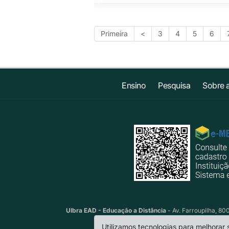
Primeira
<
3
4
5
6
Ensino
Pesquisa
Sobre 
Ulbra EAD - Educação a Distância
- Av. Farroupilha, 80
Utilizamos tecnologias para melhorar