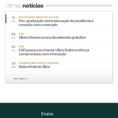
Últimas
notícias
13
INSCRIÇÕES ABERTAS NO EAD
Pós-graduação reúne educação de excelência e
JUL
conexão com o mercado
03
EAD
Ulbra oferece cursos de extensão gratuitos
JUL
02
EAD
EAD passa a se chamar Ulbra Online e reforça
JUL
compromisso com a inovação
29
COMUNICADO INSTITUCIONAL
Nota oficial da Ulbra
ABR
ver mais »
Ensino