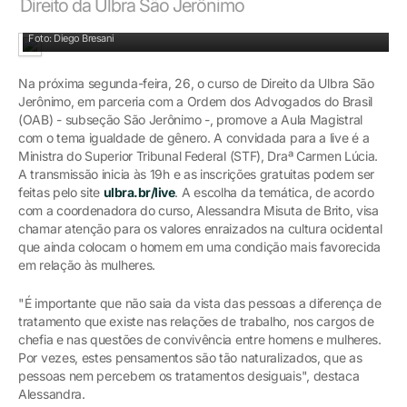
Direito da Ulbra São Jerônimo
Ministra Carmen Lúcia participa de live da Ulbra
Foto: Diego Bresani
Na próxima segunda-feira, 26, o curso de Direito da Ulbra São
Jerônimo, em parceria com a Ordem dos Advogados do Brasil
(OAB) - subseção São Jerônimo -, promove a Aula Magistral
com o tema igualdade de gênero. A convidada para a live é a
Ministra do Superior Tribunal Federal (STF), Draª Carmen Lúcia.
A transmissão inicia às 19h e as inscrições gratuitas podem ser
feitas pelo site
ulbra.br/live
. A escolha da temática, de acordo
com a coordenadora do curso, Alessandra Misuta de Brito, visa
chamar atenção para os valores enraizados na cultura ocidental
que ainda colocam o homem em uma condição mais favorecida
em relação às mulheres.
"É importante que não saia da vista das pessoas a diferença de
tratamento que existe nas relações de trabalho, nos cargos de
chefia e nas questões de convivência entre homens e mulheres.
Por vezes, estes pensamentos são tão naturalizados, que as
pessoas nem percebem os tratamentos desiguais", destaca
Alessandra.