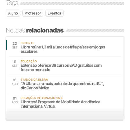
Tags
Aluno
Professor
Eventos
Notícias
relacionadas
22
ESPORTE
Ulbra reúne 1,3 mil alunos de três países em jogos
SET
escolares
11
EDUCAÇÃO
Extensão oferece 38 cursos EAD gratuitos com
SET
foco no mercado
16
51 ANOS DA ULBRA
"A Ulbra sairá mais potente do que entrou na RJ",
AGO
diz Carlos Melke
01
RELAÇÕES INTERNACIONAIS
Ulbra terá Programa de Mobilidade Acadêmica
AGO
Internacional Virtual