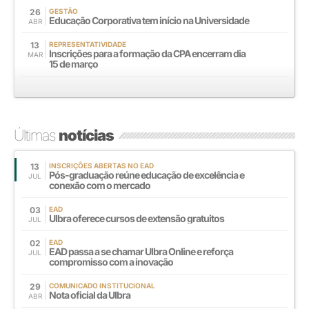
26
GESTÃO
Educação Corporativa tem início na Universidade
ABR
13
REPRESENTATIVIDADE
Inscrições para a formação da CPA encerram dia
MAR
15 de março
Últimas
notícias
13
INSCRIÇÕES ABERTAS NO EAD
Pós-graduação reúne educação de excelência e
JUL
conexão com o mercado
03
EAD
Ulbra oferece cursos de extensão gratuitos
JUL
02
EAD
EAD passa a se chamar Ulbra Online e reforça
JUL
compromisso com a inovação
29
COMUNICADO INSTITUCIONAL
Nota oficial da Ulbra
ABR