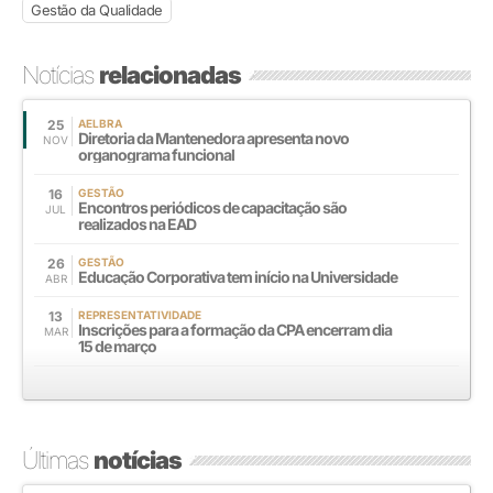
Gestão da Qualidade
Notícias
relacionadas
25
AELBRA
Diretoria da Mantenedora apresenta novo
NOV
organograma funcional
16
GESTÃO
Encontros periódicos de capacitação são
JUL
realizados na EAD
26
GESTÃO
Educação Corporativa tem início na Universidade
ABR
13
REPRESENTATIVIDADE
Inscrições para a formação da CPA encerram dia
MAR
15 de março
Últimas
notícias