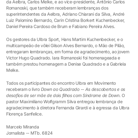
da Aelbra, Carlos Melke, e ao vice-presidente, Antônio Carlos
Romanoski, que também receberam lembranças dos
superintendentes da Aelbra, Adriano Chiarani da Silva, André
Luiz Palomino Bernardo, Carin Cristina Borkert Kuchenbecker,
Daniel Pereira Cardoso de Brum e Fabiano Pereira Alves.
Os gestores da Ulbra Sport, Hans Martim Kuchenbecker, e o
multicampeão de vôlei Gilson Alves Bernardo, o Mão de Pilão,
entregaram lembranças, em forma de agradecimento, ao jovem
Victor Hugo Quadrado. Iara Romanoski foi homenageada e
também prestou homenagem a Denise Quadrado e a Gabriela
Melke.
Todos os participantes do encontro Ulbra em Movimento
receberam o livro
Down ao Quadrado
--
As descobertas e os
desafios de ser mãe de dois filhos com Síndrome de Down.
O
pastor Maximiliano Wolfgramm Silva entregou lembrança de
agradecimento à diretora Fernanda Girardi e à egressa da Ulbra
Florença Sanfelice.
Marcelo Miranda
Jornalista -- MTb. 6824