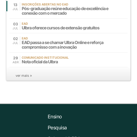
13
INSCRIÇÕES ABERTAS NO EAD
Pós-graduação reúne educação de excelência e
JUL
conexão com o mercado
03
EAD
Ulbra oferece cursos de extensão gratuitos
JUL
02
EAD
EAD passa a se chamar Ulbra Online e reforça
JUL
compromisso com a inovação
29
COMUNICADO INSTITUCIONAL
Nota oficial da Ulbra
ABR
ver mais »
Ensino
Pesquisa