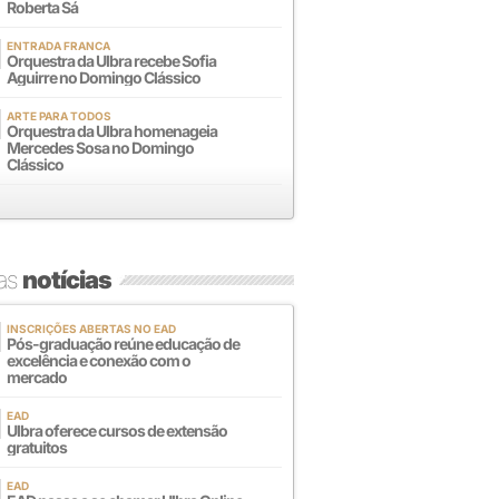
Roberta Sá
ENTRADA FRANCA
Orquestra da Ulbra recebe Sofia
Aguirre no Domingo Clássico
ARTE PARA TODOS
Orquestra da Ulbra homenageia
Mercedes Sosa no Domingo
Clássico
mas
notícias
INSCRIÇÕES ABERTAS NO EAD
Pós-graduação reúne educação de
excelência e conexão com o
mercado
EAD
Ulbra oferece cursos de extensão
gratuitos
EAD