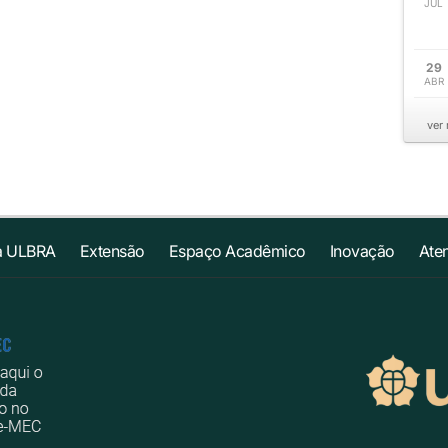
JUL
29
ABR
ver
a ULBRA
Extensão
Espaço Acadêmico
Inovação
Ate