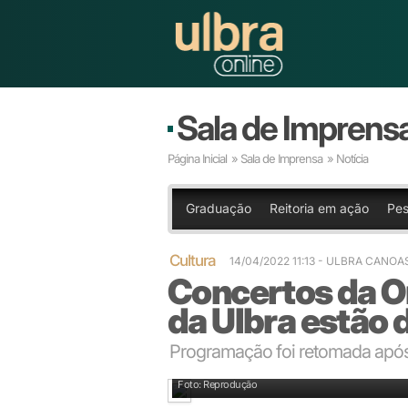
Sala de Imprens
Página Inicial
»
Sala de Imprensa
» Notícia
Graduação
Reitoria em ação
Pes
Cultura
14/04/2022 11:13
- ULBRA CANOA
Concertos da O
da Ulbra estão 
Programação foi retomada apó
Foto: Reprodução