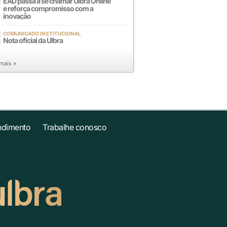
EAD passa a se chamar Ulbra Online
e reforça compromisso com a
inovação
COMUNICADO INSTITUCIONAL
Nota oficial da Ulbra
 mais »
ndimento
Trabalhe conosco