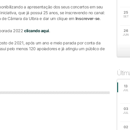
ponibilizando a apresentação dos seus concertos em seu
 iniciativa, que já possui 25 anos, se inscrevendo no canal:
25
SET
ra de Câmara da Ulbra e dar um clique em
Inscrever-se
.
emporada 2022
clicando aqui
.
26
JUN
osto de 2021, após um ano e meio parada por conta da
ui pelo menos 120 apoiadores e já atingiu um público de
Últi
13
JUL
03
JUL
02