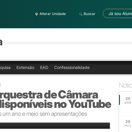
Já sou Alun
Alterar Unidade
Buscar
a
quisa
Extensão
EAD
Confessionalidade
Notíc
S
rquestra de Câmara
25
disponíveis no YouTube
MAR
s um ano e meio sem apresentações
20
NOV