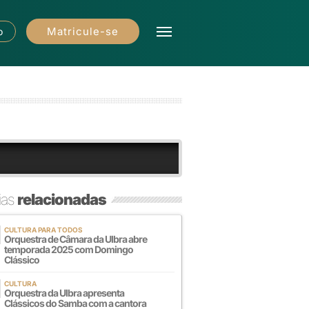
Matricule-se
o
ias
relacionadas
CULTURA PARA TODOS
Orquestra de Câmara da Ulbra abre
temporada 2025 com Domingo
Clássico
CULTURA
Orquestra da Ulbra apresenta
Clássicos do Samba com a cantora