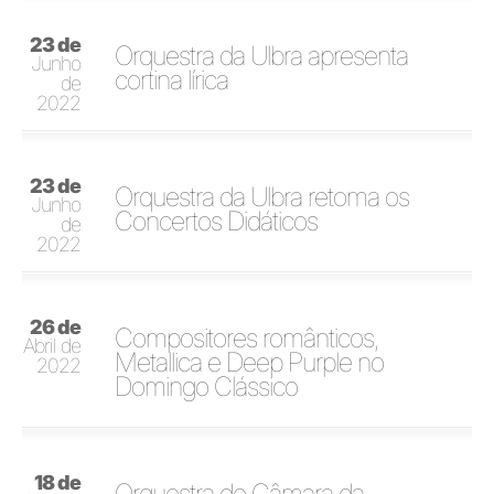
23 de
Orquestra da Ulbra apresenta
Junho
cortina lírica
de
2022
23 de
Orquestra da Ulbra retoma os
Junho
Concertos Didáticos
de
2022
26 de
Compositores românticos,
Abril de
Metallica e Deep Purple no
2022
Domingo Clássico
18 de
Orquestra de Câmara da