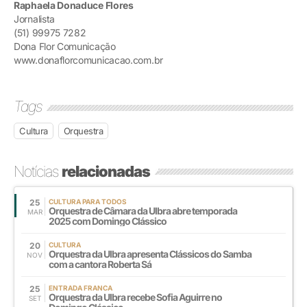
Raphaela Donaduce Flores
Jornalista
(51) 99975 7282
Dona Flor Comunicação
www.donaflorcomunicacao.com.br
Tags
Cultura
Orquestra
Notícias
relacionadas
25
CULTURA PARA TODOS
Orquestra de Câmara da Ulbra abre temporada
MAR
2025 com Domingo Clássico
20
CULTURA
Orquestra da Ulbra apresenta Clássicos do Samba
NOV
com a cantora Roberta Sá
25
ENTRADA FRANCA
Orquestra da Ulbra recebe Sofia Aguirre no
SET