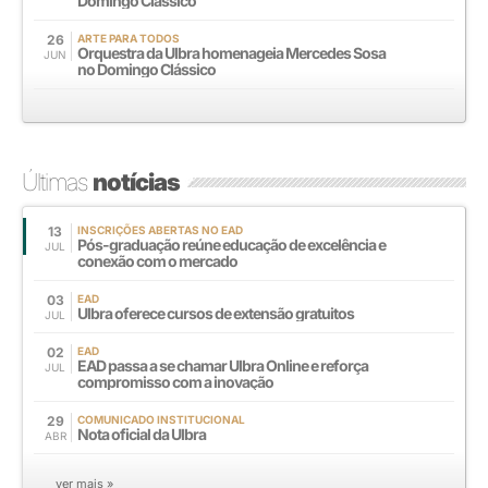
Domingo Clássico
26
ARTE PARA TODOS
Orquestra da Ulbra homenageia Mercedes Sosa
JUN
no Domingo Clássico
Últimas
notícias
13
INSCRIÇÕES ABERTAS NO EAD
Pós-graduação reúne educação de excelência e
JUL
conexão com o mercado
03
EAD
Ulbra oferece cursos de extensão gratuitos
JUL
02
EAD
EAD passa a se chamar Ulbra Online e reforça
JUL
compromisso com a inovação
29
COMUNICADO INSTITUCIONAL
Nota oficial da Ulbra
ABR
ver mais »