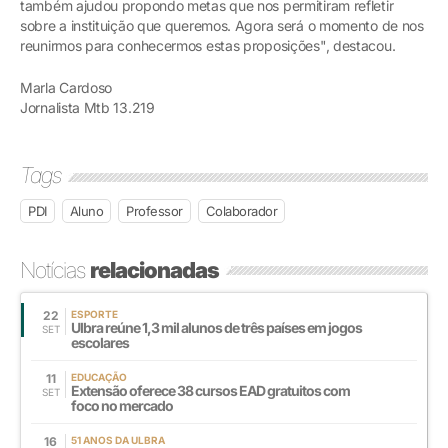
também ajudou propondo metas que nos permitiram refletir
sobre a instituição que queremos. Agora será o momento de nos
reunirmos para conhecermos estas proposições", destacou.
Marla Cardoso
Jornalista Mtb 13.219
Tags
PDI
Aluno
Professor
Colaborador
Notícias
relacionadas
22
ESPORTE
Ulbra reúne 1,3 mil alunos de três países em jogos
SET
escolares
11
EDUCAÇÃO
Extensão oferece 38 cursos EAD gratuitos com
SET
foco no mercado
16
51 ANOS DA ULBRA