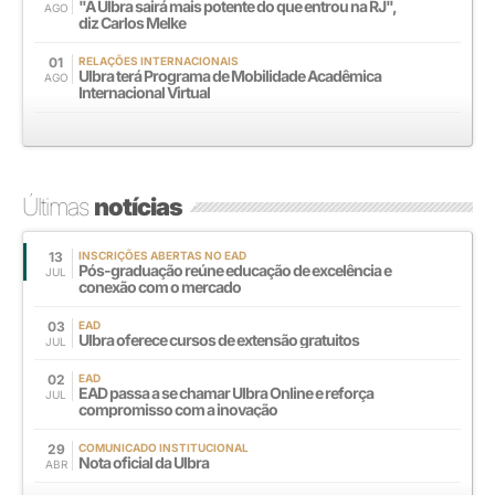
"A Ulbra sairá mais potente do que entrou na RJ",
AGO
diz Carlos Melke
01
RELAÇÕES INTERNACIONAIS
Ulbra terá Programa de Mobilidade Acadêmica
AGO
Internacional Virtual
Últimas
notícias
13
INSCRIÇÕES ABERTAS NO EAD
Pós-graduação reúne educação de excelência e
JUL
conexão com o mercado
03
EAD
Ulbra oferece cursos de extensão gratuitos
JUL
02
EAD
EAD passa a se chamar Ulbra Online e reforça
JUL
compromisso com a inovação
29
COMUNICADO INSTITUCIONAL
Nota oficial da Ulbra
ABR