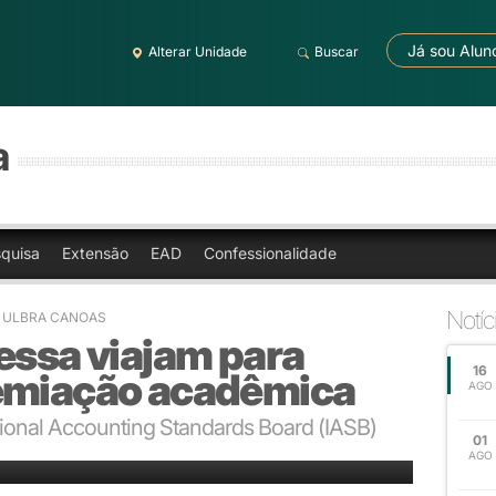
Já sou Alun
Alterar Unidade
Buscar
a
quisa
Extensão
EAD
Confessionalidade
Notíc
- ULBRA CANOAS
essa viajam para
16
emiação acadêmica
AGO
ational Accounting Standards Board (IASB)
01
iams, representantes do Ibracon, do IASB e jornalistas
AGO