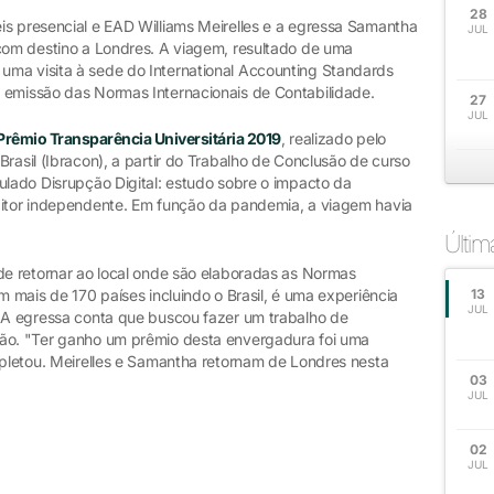
28
is presencial e EAD Williams Meirelles e a egressa Samantha
JUL
 com destino a Londres. A viagem, resultado de uma
uma visita à sede do International Accounting Standards
 emissão das Normas Internacionais de Contabilidade.
27
JUL
Prêmio Transparência Universitária 2019
, realizado pelo
Brasil (Ibracon), a partir do Trabalho de Conclusão de curso
ulado Disrupção Digital: estudo sobre o impacto da
ditor independente. Em função da pandemia, a viagem havia
Últi
 de retornar ao local onde são elaboradas as Normas
m mais de 170 países incluindo o Brasil, é uma experiência
13
JUL
. A egressa conta que buscou fazer um trabalho de
ção. "Ter ganho um prêmio desta envergadura foi uma
mpletou. Meirelles e Samantha retornam de Londres nesta
03
JUL
02
s
JUL