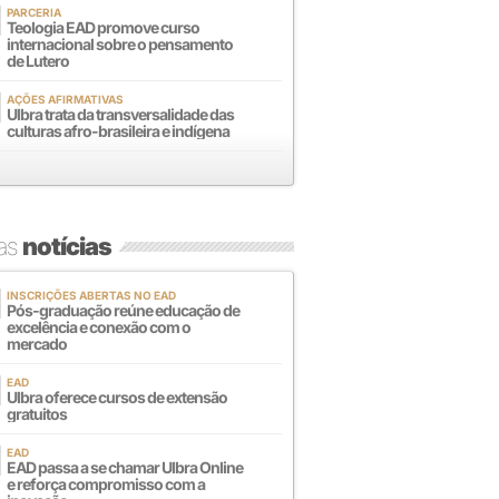
PARCERIA
Teologia EAD promove curso
internacional sobre o pensamento
de Lutero
AÇÕES AFIRMATIVAS
Ulbra trata da transversalidade das
culturas afro-brasileira e indígena
mas
notícias
INSCRIÇÕES ABERTAS NO EAD
Pós-graduação reúne educação de
excelência e conexão com o
mercado
EAD
Ulbra oferece cursos de extensão
gratuitos
EAD
EAD passa a se chamar Ulbra Online
e reforça compromisso com a