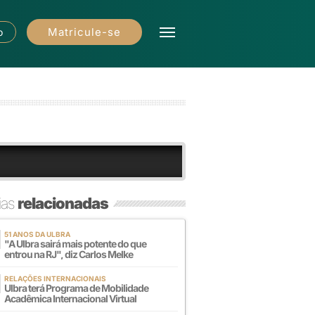
Matricule-se
o
ias
relacionadas
51 ANOS DA ULBRA
"A Ulbra sairá mais potente do que
entrou na RJ", diz Carlos Melke
RELAÇÕES INTERNACIONAIS
Ulbra terá Programa de Mobilidade
Acadêmica Internacional Virtual