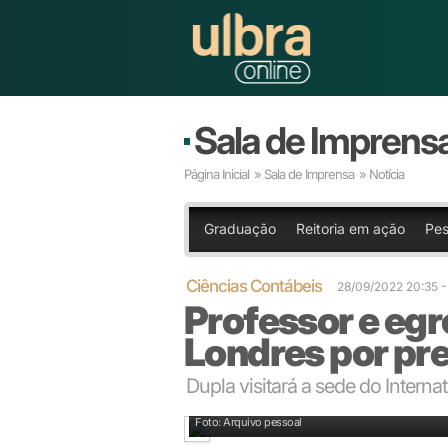
Sala de Imprens
Página Inicial
»
Sala de Imprensa
» Notícia
Graduação
Reitoria em ação
Pes
Ciências Contábeis
28/09/2022 20:35
Professor e egr
Londres por pr
Dupla visitará a sede do Intern
Da direita para a esquerda, Samantha, professor Will
Foto: Arquivo pessoal