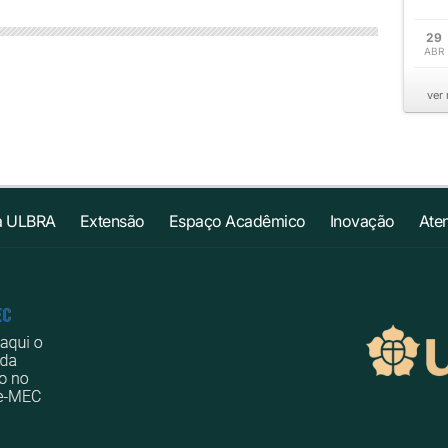
29
ABR
ver
a ULBRA
Extensão
Espaço Acadêmico
Inovação
Ate